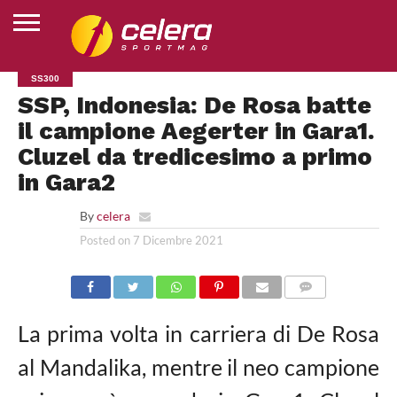
HOME
SS300
MOTOGP
SUPERBIKE
MOTOJUNIOR
ESPORTS
ALTRI
CLASSIFICHE
CHI
SSP, Indonesia: De Rosa batte
SPORT
SIAMO
il campione Aegerter in Gara1.
Cluzel da tredicesimo a primo
in Gara2
By
celera
Posted on
7 Dicembre 2021
COMMENTS
La prima volta in carriera di De Rosa
al Mandalika, mentre il neo campione