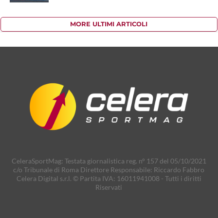
MORE ULTIMI ARTICOLI
CeleraSportMag: Testata giornalistica reg. n° 157 del 05/10/2021
c/o Tribunale di Roma Direttore Responsabile: Riccardo Fabbro
Celera Digital s.r.l. © Partita IVA: 16011941008 - Tutti i diritti
Riservati