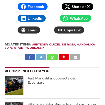
Facebook
Share on X
LinkedIn
WhatsApp
Email
Copy Link
RELATED ITEMS:
AERTEGER
,
CLUZEL
,
DE ROSA
,
MANDALIKA
,
SUPERSPORT
,
WORLDSSP
RECOMMENDED FOR YOU
Test Mandalika: doppietta degli
Espargaro
SBK, Mandalika: Razgatlioglu è campione