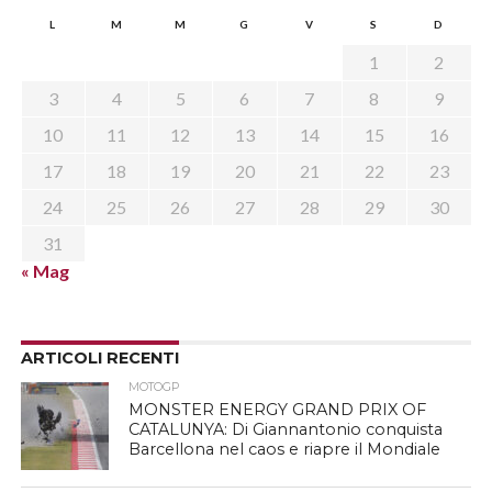
L
M
M
G
V
S
D
1
2
3
4
5
6
7
8
9
10
11
12
13
14
15
16
17
18
19
20
21
22
23
24
25
26
27
28
29
30
31
« Mag
ARTICOLI RECENTI
MOTOGP
MONSTER ENERGY GRAND PRIX OF
CATALUNYA: Di Giannantonio conquista
Barcellona nel caos e riapre il Mondiale