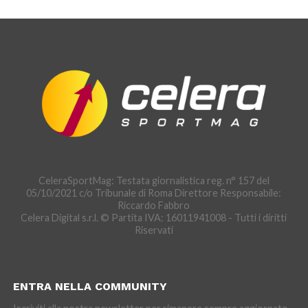
CeleraSportMag: Testata giornalistica reg. n° 157 del
05/10/2021 c/o Tribunale di Roma Direttore Responsabile:
Riccardo Fabbro
Celera Digital s.r.l. © Partita IVA: 16011941008 - Tutti i diritti
Riservati
ENTRA NELLA COMMUNITY