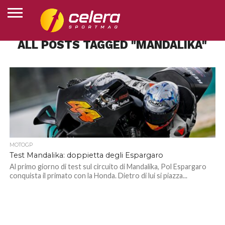
ALL POSTS TAGGED "MANDALIKA"
HOME
MOTOGP
SUPERBIKE
MOTOJUNIOR
ESPORTS
ALTRI
CLASSIFICHE
CHI
SPORT
SIAMO
MOTOGP
Test Mandalika: doppietta degli Espargaro
Al primo giorno di test sul circuito di Mandalika, Pol Espargaro
conquista il primato con la Honda. Dietro di lui si piazza...