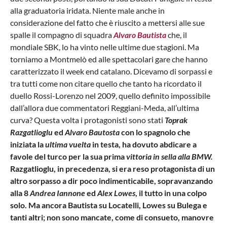
alla graduatoria iridata. Niente male anche in
considerazione del fatto che è riuscito a mettersi alle sue
spalle il compagno di squadra
Alvaro Bautista
che, il
mondiale SBK, lo ha vinto nelle ultime due stagioni. Ma
torniamo a Montmelò ed alle spettacolari gare che hanno
caratterizzato il week end catalano. Dicevamo di sorpassi e
tra tutti come non citare quello che tanto ha ricordato il
duello Rossi-Lorenzo nel 2009, quello definito impossibile
dall’allora due commentatori Reggiani-Meda, all’ultima
curva? Questa volta i protagonisti sono stati
Toprak
Razgatlioglu
ed
Alvaro Bautosta
con lo spagnolo che
iniziata la
ultima vuelta
in testa, ha dovuto abdicare a
favole del turco per la sua prima
vittoria in sella alla BMW.
Razgatlioglu, in precedenza, si era reso protagonista di un
altro sorpasso a dir poco indimenticabile, sopravanzando
alla 8
Andrea Iannone
ed
Alex Lowes
, il tutto in una colpo
solo. Ma ancora Bautista su Locatelli, Lowes su Bulega e
tanti altri; non sono mancate, come di consueto, manovre