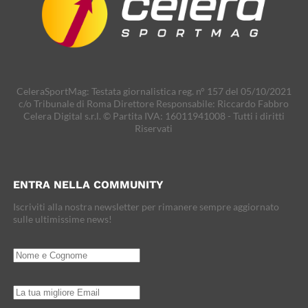
CeleraSportMag: Testata giornalistica reg. n° 157 del 05/10/2021
c/o Tribunale di Roma Direttore Responsabile: Riccardo Fabbro
Celera Digital s.r.l. © Partita IVA: 16011941008 - Tutti i diritti
Riservati
ENTRA NELLA COMMUNITY
Iscriviti alla nostra newsletter per rimanere sempre aggiornato
sulle ultimissime news!