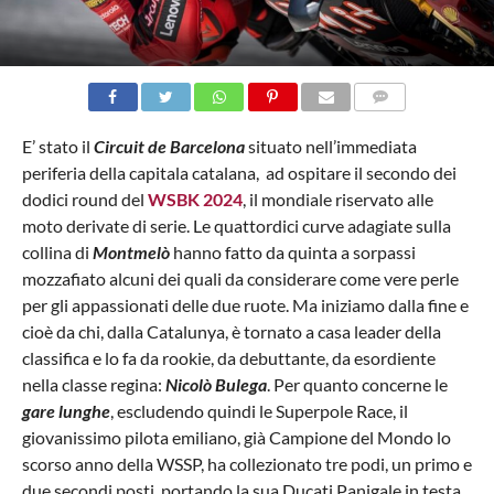
COMMENTS
E’ stato il
Circuit de Barcelona
situato nell’immediata
periferia della capitala catalana, ad ospitare il secondo dei
dodici round del
WSBK 2024
, il mondiale riservato alle
moto derivate di serie. Le quattordici curve adagiate sulla
collina di
Montmelò
hanno fatto da quinta a sorpassi
mozzafiato alcuni dei quali da considerare come vere perle
per gli appassionati delle due ruote. Ma iniziamo dalla fine e
cioè da chi, dalla Catalunya, è tornato a casa leader della
classifica e lo fa da rookie, da debuttante, da esordiente
nella classe regina:
Nicolò Bulega
. Per quanto concerne le
gare lunghe
, escludendo quindi le Superpole Race, il
giovanissimo pilota emiliano, già Campione del Mondo lo
scorso anno della WSSP, ha collezionato tre podi, un primo e
due secondi posti, portando la sua Ducati Panigale in testa