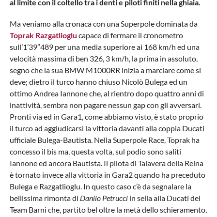
al limite con il coltello tra i denti e piloti finiti nella ghiaia.
Ma veniamo alla cronaca con una Superpole dominata da
Toprak Razgatlioglu
capace di fermare il cronometro
sull’1’39”489 per una media superiore ai 168 km/h ed una
velocità massima di ben 326, 3 km/h, la prima in assoluto,
segno che la sua BMW M1000RR inizia a marciare come si
deve; dietro il turco hanno chiuso Nicolò Bulega ed un
ottimo Andrea Iannone che, al rientro dopo quattro anni di
inattività, sembra non pagare nessun gap con gli avversari.
Pronti via ed in Gara1, come abbiamo visto, è stato proprio
il turco ad aggiudicarsi la vittoria davanti alla coppia Ducati
ufficiale Bulega-Bautista. Nella Superpole Race, Toprak ha
concesso il bis ma, questa volta, sul podio sono saliti
Iannone ed ancora Bautista. Il pilota di Talavera della Reina
è tornato invece alla vittoria in Gara2 quando ha preceduto
Bulega e Razgatlioglu. In questo caso c’è da segnalare la
bellissima rimonta di
Danilo Petrucci
in sella alla Ducati del
Team Barni che, partito bel oltre la metà dello schieramento,