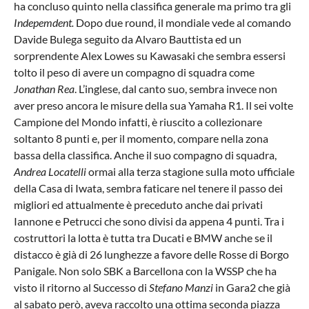
ha concluso quinto nella classifica generale ma primo tra gli
Indepemdent.
Dopo due round, il mondiale vede al comando
Davide Bulega seguito da Alvaro Bauttista ed un
sorprendente Alex Lowes su Kawasaki che sembra essersi
tolto il peso di avere un compagno di squadra come
Jonathan Rea
. L’inglese, dal canto suo, sembra invece non
aver preso ancora le misure della sua Yamaha R1. Il sei volte
Campione del Mondo infatti, è riuscito a collezionare
soltanto 8 punti e, per il momento, compare nella zona
bassa della classifica. Anche il suo compagno di squadra,
Andrea Locatelli
ormai alla terza stagione sulla moto ufficiale
della Casa di Iwata, sembra faticare nel tenere il passo dei
migliori ed attualmente è preceduto anche dai privati
Iannone e Petrucci che sono divisi da appena 4 punti. Tra i
costruttori la lotta è tutta tra Ducati e BMW anche se il
distacco è già di 26 lunghezze a favore delle Rosse di Borgo
Panigale. Non solo SBK a Barcellona con la WSSP che ha
visto il ritorno al Successo di
Stefano Manzi
in Gara2 che già
al sabato però, aveva raccolto una ottima seconda piazza