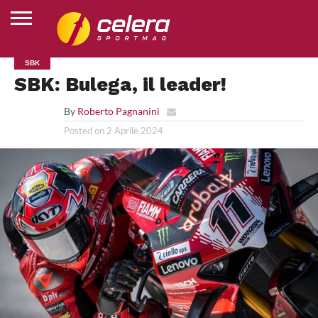
HOME
SBK
MOTOGP
SUPERBIKE
MOTOJUNIOR
ESPORTS
ALTRI
CLASSIFICHE
CHI
SBK: Bulega, il leader!
SPORT
SIAMO
By
Roberto Pagnanini
Posted on
2 Aprile 2024