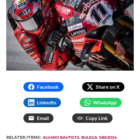
Facebook
Share on X
LinkedIn
WhatsApp
Email
Copy Link
RELATED ITEMS:
ALVARO BAUTISTA
,
BULEGA
,
SBK2024
,