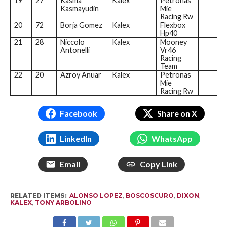
19
27
Kasma
Kalex
Petronas
Kasmayudin
Mie
Racing Rw
20
72
Borja Gomez
Kalex
Flexbox
Hp40
21
28
Niccolo
Kalex
Mooney
Antonelli
Vr46
Racing
Team
22
20
Azroy Anuar
Kalex
Petronas
Mie
Racing Rw
Facebook
Share on X
LinkedIn
WhatsApp
Email
Copy Link
RELATED ITEMS:
ALONSO LOPEZ
,
BOSCOSCURO
,
DIXON
,
KALEX
,
TONY ARBOLINO