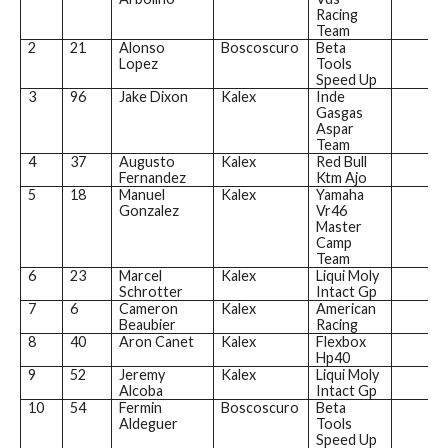
Racing
Team
2
21
Alonso
Boscoscuro
Beta
Lopez
Tools
Speed Up
3
96
Jake Dixon
Kalex
Inde
Gasgas
Aspar
Team
4
37
Augusto
Kalex
Red Bull
Fernandez
Ktm Ajo
5
18
Manuel
Kalex
Yamaha
Gonzalez
Vr46
Master
Camp
Team
6
23
Marcel
Kalex
Liqui Moly
Schrotter
Intact Gp
7
6
Cameron
Kalex
American
Beaubier
Racing
8
40
Aron Canet
Kalex
Flexbox
Hp40
9
52
Jeremy
Kalex
Liqui Moly
Alcoba
Intact Gp
10
54
Fermin
Boscoscuro
Beta
Aldeguer
Tools
Speed Up