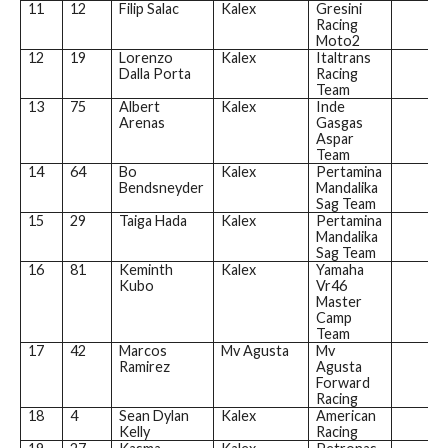
11
12
Filip Salac
Kalex
Gresini
Racing
Moto2
12
19
Lorenzo
Kalex
Italtrans
Dalla Porta
Racing
Team
13
75
Albert
Kalex
Inde
Arenas
Gasgas
Aspar
Team
14
64
Bo
Kalex
Pertamina
Bendsneyder
Mandalika
Sag Team
15
29
Taiga Hada
Kalex
Pertamina
Mandalika
Sag Team
16
81
Keminth
Kalex
Yamaha
Kubo
Vr46
Master
Camp
Team
17
42
Marcos
Mv Agusta
Mv
Ramirez
Agusta
Forward
Racing
18
4
Sean Dylan
Kalex
American
Kelly
Racing