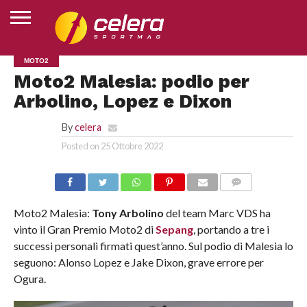
HOME
MOTO2
MOTOGP
SUPERBIKE
MOTOJUNIOR
ESPORTS
ALTRI
CLASSIFICHE
CHI
Moto2 Malesia: podio per
SPORT
SIAMO
Arbolino, Lopez e Dixon
By
celera
Posted on
25 Ottobre 2022
COMMENTS
Moto2 Malesia:
Tony
Arbolino
del team Marc VDS ha
vinto il Gran Premio Moto2 di
Sepang
, portando a tre i
successi personali firmati quest’anno. Sul podio di Malesia lo
seguono: Alonso Lopez e Jake Dixon, grave errore per
Ogura.