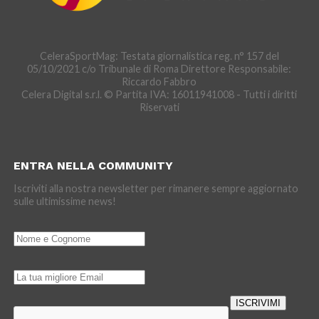
CeleraSportMag: Testata giornalistica reg. n° 157 del
05/10/2021 c/o Tribunale di Roma Direttore Responsabile:
Riccardo Fabbro
Celera Digital s.r.l. © Partita IVA: 16011941008 - Tutti i diritti
Riservati
ENTRA NELLA COMMUNITY
Iscriviti alla nostra newsletter per rimanere sempre aggiornato
sulle ultimissime news!
ISCRIVIMI