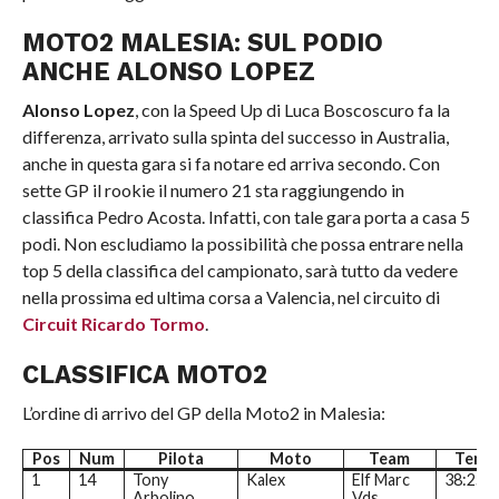
MOTO2 MALESIA: SUL PODIO
ANCHE ALONSO LOPEZ
Alonso Lopez
, con la Speed Up di Luca Boscoscuro fa la
differenza, arrivato sulla spinta del successo in Australia,
anche in questa gara si fa notare ed arriva secondo. Con
sette GP il rookie il numero 21 sta raggiungendo in
classifica Pedro Acosta. Infatti, con tale gara porta a casa 5
podi. Non escludiamo la possibilità che possa entrare nella
top 5 della classifica del campionato, sarà tutto da vedere
nella prossima ed ultima corsa a Valencia, nel circuito di
Circuit Ricardo Tormo
.
CLASSIFICA MOTO2
L’ordine di arrivo del GP della Moto2 in Malesia:
Pos
Num
Pilota
Moto
Team
Temp
1
14
Tony
Kalex
Elf Marc
38:25.
Arbolino
Vds