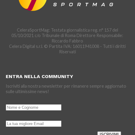
CeleraSportMag: Testata giornalistica reg. n° 157 del
05/10/2021 c/o Tribunale di Roma Direttore Responsabile:
Riccardo Fabbro
Celera Digital s.r.l. © Partita IVA: 16011941008 - Tutti i diritti
Riservati
ENTRA NELLA COMMUNITY
Iscriviti alla nostra newsletter per rimanere sempre aggiornato
sulle ultimissime news!
ISCRIVIMI