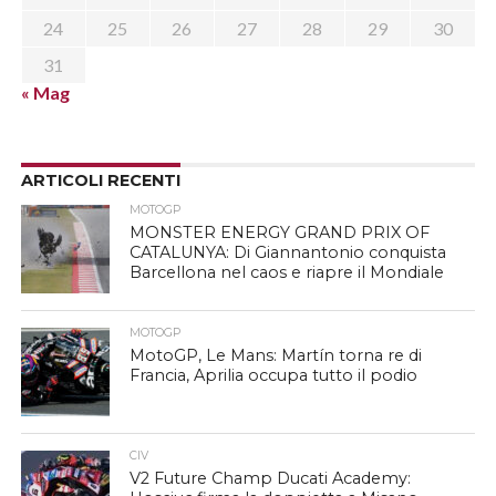
24
25
26
27
28
29
30
31
« Mag
ARTICOLI RECENTI
MOTOGP
MONSTER ENERGY GRAND PRIX OF
CATALUNYA: Di Giannantonio conquista
Barcellona nel caos e riapre il Mondiale
MOTOGP
MotoGP, Le Mans: Martín torna re di
Francia, Aprilia occupa tutto il podio
CIV
V2 Future Champ Ducati Academy: