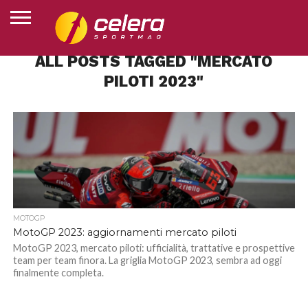
ALL POSTS TAGGED "MERCATO
HOME
MOTOGP
SUPERBIKE
MOTOJUNIOR
ESPORTS
ALTRI
CLASSIFICHE
CHI
PILOTI 2023"
SPORT
SIAMO
MOTOGP
MotoGP 2023: aggiornamenti mercato piloti
MotoGP 2023, mercato piloti: ufficialità, trattative e prospettive
team per team finora. La griglia MotoGP 2023, sembra ad oggi
finalmente completa.