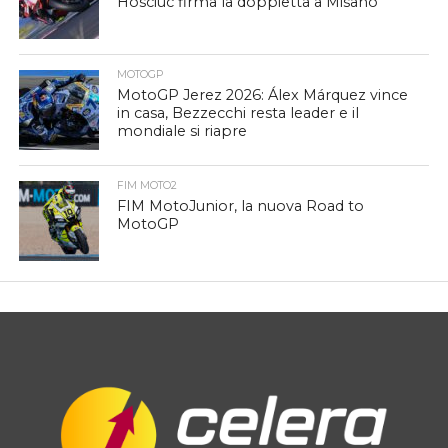
Hosciuc firma la doppietta a Misano
MOTOGP
MotoGP Jerez 2026: Álex Márquez vince
in casa, Bezzecchi resta leader e il
mondiale si riapre
FIM MOTO2
FIM MotoJunior, la nuova Road to
MotoGP