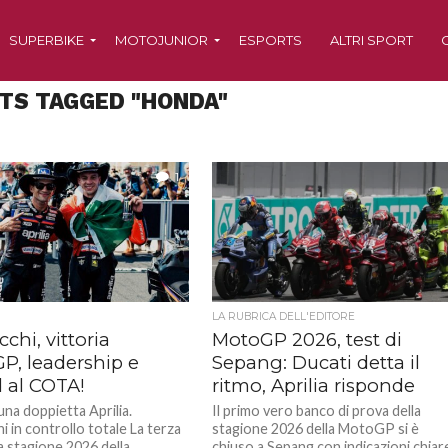
SUPERBIKE
MOTOJUNIOR
ESPORTS
ALTRI SPORT
TS TAGGED "HONDA"
1
LA RUBRICA DELL'EDITORE
chi, vittoria
MotoGP 2026, test di
P, leadership e
Sepang: Ducati detta il
d al COTA!
ritmo, Aprilia risponde
na doppietta Aprilia.
Il primo vero banco di prova della
 in controllo totale La terza
stagione 2026 della MotoGP si è
a stagione 2026 della
chiuso a Sepang con indicazioni chiar