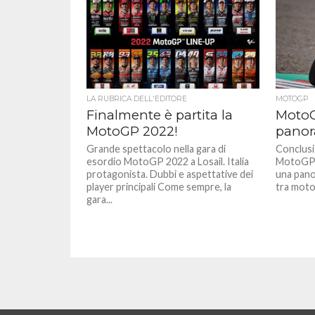
LA RUBRICA DELL'EDITORE
MOTOGP
Finalmente è partita la
MotoG
MotoGP 2022!
panor
Grande spettacolo nella gara di
Conclusi i
esordio MotoGP 2022 a Losail. Italia
MotoGP d
protagonista. Dubbi e aspettative dei
una pano
player principali Come sempre, la
tra moto, 
gara...