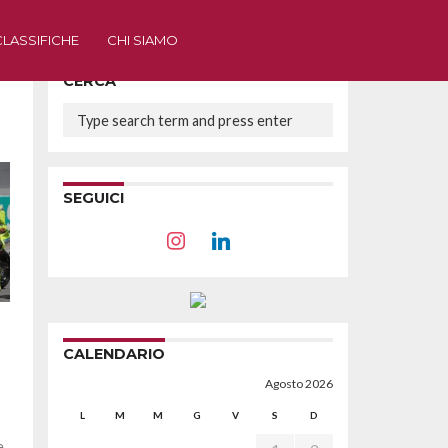
CLASSIFICHE
CHI SIAMO
CERCA
SEGUICI
CALENDARIO
Agosto 2026
L
M
M
G
V
S
D
e