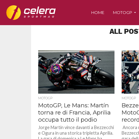
HOME
MOTOGP
ALL POS
MOTOGP
MOTOGP
MotoGP, Le Mans: Martín
Bezzec
torna re di Francia, Aprilia
MotoG
occupa tutto il podio
recor
Jorge Martín vince davanti a Bezzecchi
Ancora u
e Ogura in una storica tripletta Aprilia.
Bezzecchi
La gara di domenica a Le Mans ha
gara dell