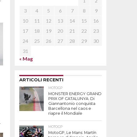
1
2
3
4
5
6
7
8
9
10
11
12
13
14
15
16
17
18
19
20
21
22
23
24
25
26
27
28
29
30
31
« Mag
ARTICOLI RECENTI
MOTOGP
MONSTER ENERGY GRAND
PRIX OF CATALUNYA: Di
Giannantonio conquista
Barcellona nel caos e
riapre il Mondiale
.
MOTOGP
MotoGP, Le Mans: Martín