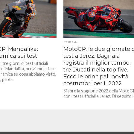
MOTOGP
P, Mandalika:
MotoGP, le due giornate d
amica sui test
test a Jerez: Bagnaia
registra il miglior tempo,
 tre giorni di test ufficiali
i Mandalika, proviamo a fare
tre Ducati nella top five.
ramica su cosa abbiamo visto,
Ecco le principali novità
piloti...
costruttori per il 2022
Si apre la stagione 2022 della MotoG
con i test ufficiali a Jerez. Di seguito 
prime analisi sulle principali novità
adottate...