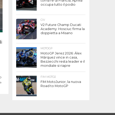
torna re di Francia, Aprilia
occupa tutto il podio
CIV
V2 Future Champ Ducati
Academy: Hosciuc firma la
doppietta a Misano
i
MOTOGP
MotoGP Jerez 2026: Álex
Márquez vince in casa,
Bezzecchi resta leader e il
mondiale si riapre
FIM MOTO2
P
FIM MotoJunior, la nuova
le
Road to MotoGP