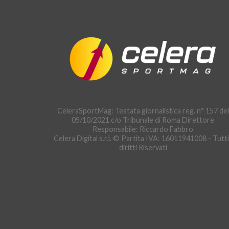
CeleraSportMag: Testata giornalistica reg. n° 157 del
05/10/2021 c/o Tribunale di Roma Direttore
Responsabile: Riccardo Fabbro
Celera Digital s.r.l. © Partita IVA: 16011941008 - Tutti
diritti Riservati