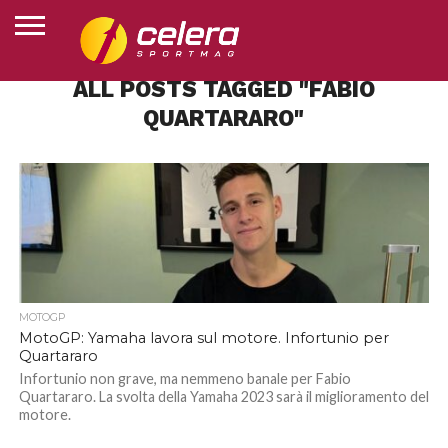
ALL POSTS TAGGED "FABIO
HOME
MOTOGP
SUPERBIKE
MOTOJUNIOR
ESPORTS
ALTRI
CLASSIFICHE
CHI
QUARTARARO"
SPORT
SIAMO
MOTOGP
MotoGP: Yamaha lavora sul motore. Infortunio per
Quartararo
Infortunio non grave, ma nemmeno banale per Fabio
Quartararo. La svolta della Yamaha 2023 sarà il miglioramento del
motore.