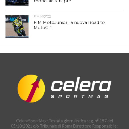
mondiale si riapre
FIM MOTO2
FIM MotoJunior, la nuova Road to
MotoGP
CeleraSportMag: Testata giornalistica reg. n° 157 del
05/10/2021 c/o Tribunale di Roma Direttore Responsabile: