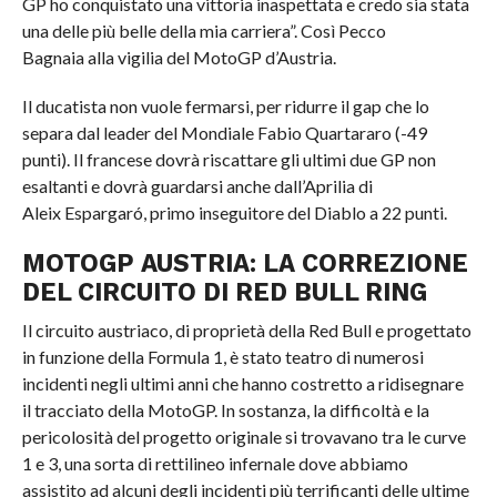
GP ho conquistato una vittoria inaspettata e credo sia stata
una delle più belle della mia carriera”. Così Pecco
Bagnaia alla vigilia del MotoGP d’Austria.
Il ducatista non vuole fermarsi, per ridurre il gap che lo
separa dal leader del Mondiale Fabio Quartararo (-49
punti). Il francese dovrà riscattare gli ultimi due GP non
esaltanti e dovrà guardarsi anche dall’Aprilia di
Aleix Espargaró, primo inseguitore del Diablo a 22 punti.
MOTOGP AUSTRIA: LA CORREZIONE
DEL CIRCUITO DI RED BULL RING
Il circuito austriaco, di proprietà della Red Bull e progettato
in funzione della Formula 1, è stato teatro di numerosi
incidenti negli ultimi anni che hanno costretto a ridisegnare
il tracciato della MotoGP. In sostanza, la difficoltà e la
pericolosità del progetto originale si trovavano tra le curve
1 e 3, una sorta di rettilineo infernale dove abbiamo
assistito ad alcuni degli incidenti più terrificanti delle ultime