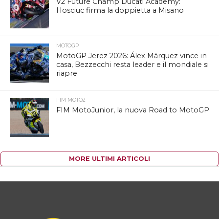
V2 Future Champ Ducati Academy:
Hosciuc firma la doppietta a Misano
MOTOGP
MotoGP Jerez 2026: Álex Márquez vince in
casa, Bezzecchi resta leader e il mondiale si
riapre
FIM MOTO2
FIM MotoJunior, la nuova Road to MotoGP
MORE ULTIMI ARTICOLI