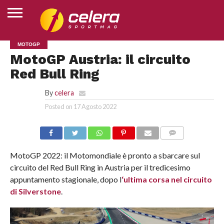
HOME
MOTOGP
MOTOGP
SUPERBIKE
MOTOJUNIOR
ESPORTS
ALTRI
CLASSIFICHE
CHI
MotoGP Austria: il circuito
SPORT
SIAMO
Red Bull Ring
By
celera
Posted on
17 Agosto 2022
COMMENTS
MotoGP 2022: il Motomondiale è pronto a sbarcare sul
circuito del Red Bull Ring in Austria per il tredicesimo
appuntamento stagionale, dopo l
‘ultima corsa nel circuito
di Silverstone
.