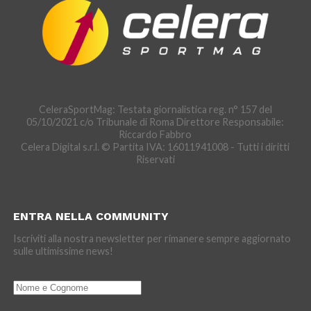
CeleraSportMag: Testata giornalistica reg. n° 157 del
05/10/2021 c/o Tribunale di Roma Direttore Responsabile:
Riccardo Fabbro
Celera Digital s.r.l. © Partita IVA: 16011941008 - Tutti i diritti
Riservati
ENTRA NELLA COMMUNITY
Iscriviti alla nostra newsletter per rimanere sempre aggiornato
sulle ultimissime news!