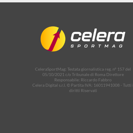
CeleraSportMag: Testata giornalistica reg. n° 157 del
05/10/2021 c/o Tribunale di Roma Direttore
Responsabile: Riccardo Fabbro
Celera Digital s.r.l. © Partita IVA: 16011941008 - Tutti 
diritti Riservati