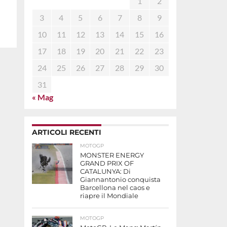
1
2
3
4
5
6
7
8
9
10
11
12
13
14
15
16
17
18
19
20
21
22
23
24
25
26
27
28
29
30
31
« Mag
ARTICOLI RECENTI
MOTOGP
MONSTER ENERGY
GRAND PRIX OF
CATALUNYA: Di
Giannantonio conquista
Barcellona nel caos e
riapre il Mondiale
MOTOGP