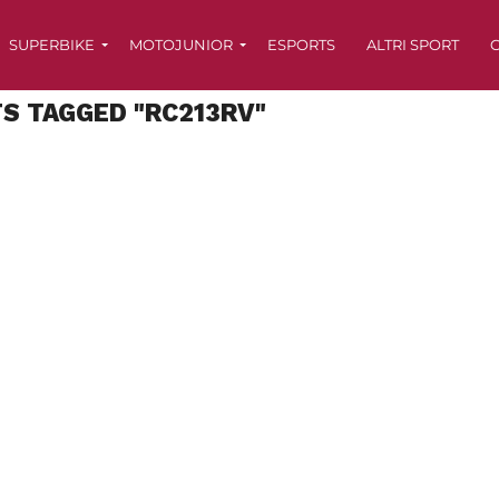
SUPERBIKE
MOTOJUNIOR
ESPORTS
ALTRI SPORT
C
TS TAGGED "RC213RV"