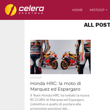
HOME
MOTOGP
ALL POS
MOTOGP
Honda HRC: la moto di
Marquez ed Espargaro
Il Team Honda HRC ha svelato la nuova
RC213RV di Marquez ed Espargaro.
L'obiettivo è quello di puntare alle
primissime posizioni del...