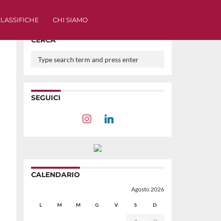
LASSIFICHE
CHI SIAMO
CERCA
SEGUICI
CALENDARIO
Agosto 2026
L
M
M
G
V
S
D