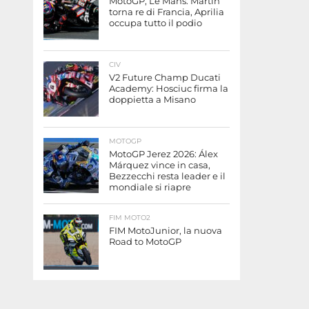
MotoGP, Le Mans: Martín
torna re di Francia, Aprilia
occupa tutto il podio
CIV
V2 Future Champ Ducati
Academy: Hosciuc firma la
doppietta a Misano
MOTOGP
MotoGP Jerez 2026: Álex
Márquez vince in casa,
Bezzecchi resta leader e il
mondiale si riapre
FIM MOTO2
FIM MotoJunior, la nuova
Road to MotoGP