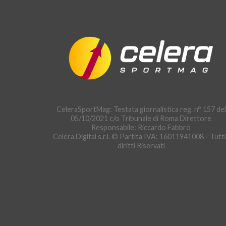
CeleraSportMag: Testata giornalistica reg. n° 157 del
05/10/2021 c/o Tribunale di Roma Direttore
Responsabile: Riccardo Fabbro
Celera Digital s.r.l. © Partita IVA: 16011941008 - Tutti
diritti Riservati