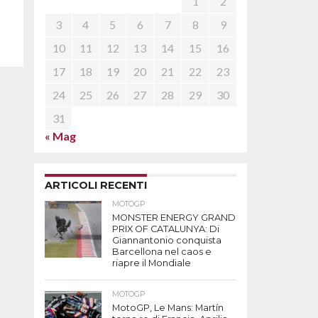
1
2
3
4
5
6
7
8
9
10
11
12
13
14
15
16
17
18
19
20
21
22
23
24
25
26
27
28
29
30
31
« Mag
ARTICOLI RECENTI
MOTOGP
MONSTER ENERGY GRAND
PRIX OF CATALUNYA: Di
Giannantonio conquista
Barcellona nel caos e
riapre il Mondiale
MOTOGP
MotoGP, Le Mans: Martín