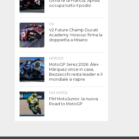
torna re di Francia, Aprilia
occupa tutto il podio
CIV
V2 Future Champ Ducati
Academy: Hosciuc firma la
doppietta a Misano
MOTOGP
MotoGP Jerez 2026: Álex
Márquez vince in casa,
Bezzecchi resta leader e il
mondiale si riapre
FIM MOTO2
FIM MotoJunior, la nuova
Road to MotoGP