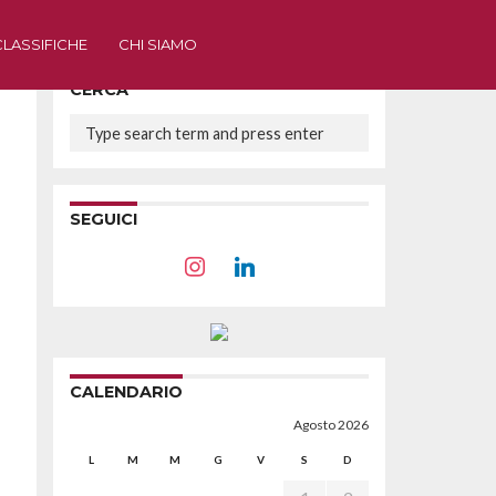
CLASSIFICHE
CHI SIAMO
CERCA
SEGUICI
CALENDARIO
Agosto 2026
L
M
M
G
V
S
D