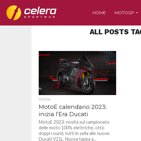
HOME
MOTOGP
ALL POSTS TA
MOTOE
MotoE calendario 2023:
inizia l’Era Ducati
MotoE 2023: novità sul campionato
delle moto 100% elettriche, otto
doppi round, tutti in sella alle nuove
Ducati V21L. Nuova tappa a...