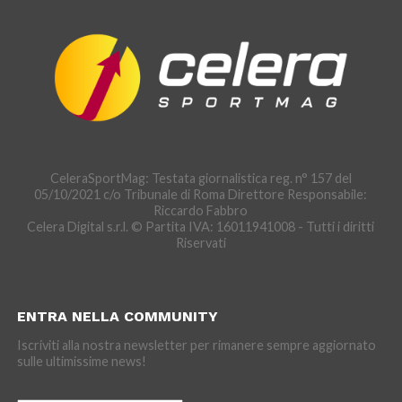
CeleraSportMag: Testata giornalistica reg. n° 157 del
05/10/2021 c/o Tribunale di Roma Direttore Responsabile:
Riccardo Fabbro
Celera Digital s.r.l. © Partita IVA: 16011941008 - Tutti i diritti
Riservati
ENTRA NELLA COMMUNITY
Iscriviti alla nostra newsletter per rimanere sempre aggiornato
sulle ultimissime news!