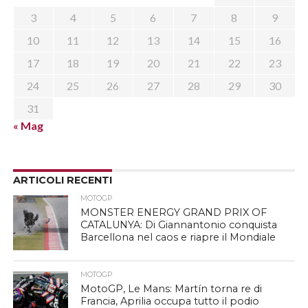
3
4
5
6
7
8
9
10
11
12
13
14
15
16
17
18
19
20
21
22
23
24
25
26
27
28
29
30
31
« Mag
ARTICOLI RECENTI
MOTOGP
MONSTER ENERGY GRAND PRIX OF
CATALUNYA: Di Giannantonio conquista
Barcellona nel caos e riapre il Mondiale
MOTOGP
MotoGP, Le Mans: Martín torna re di
Francia, Aprilia occupa tutto il podio