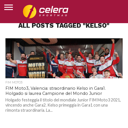
ALL POSTS TAGGED "KELSO"
HOME
MOTOGP
SUPERBIKE
MOTOJUNIOR
ESPORTS
ALTRI
CLASSIFICHE
CHI
SPORT
SIAMO
FIM MOTO3
FIM Moto3, Valencia: straordinario Kelso in Gara1.
Holgado si laurea Campione del Mondo Junior
Holgado festeggia il titolo del mondiale Junior FIM Moto3 2021,
vincendo anche Gara2. Kelso primeggia in Gara1 con una
rimonta straordinaria. La...