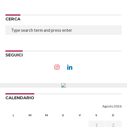
CERCA
SEGUICI
CALENDARIO
Agosto 2026
L
M
M
G
V
S
D
1
2