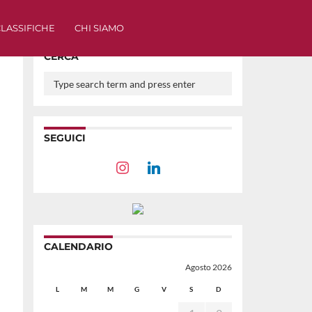
LASSIFICHE
CHI SIAMO
CERCA
SEGUICI
CALENDARIO
Agosto 2026
L
M
M
G
V
S
D