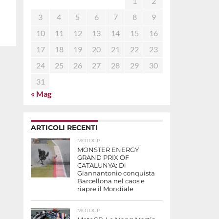
1
2
3
4
5
6
7
8
9
10
11
12
13
14
15
16
17
18
19
20
21
22
23
24
25
26
27
28
29
30
31
« Mag
ARTICOLI RECENTI
MOTOGP
MONSTER ENERGY
GRAND PRIX OF
CATALUNYA: Di
Giannantonio conquista
Barcellona nel caos e
riapre il Mondiale
MOTOGP