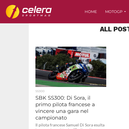
HOME
MOTOGP
ALL POS
SS300
SBK SS300: Di Sora, il
primo pilota francese a
vincere una gara nel
campionato
Il pilota francese Samuel Di Sora esulta