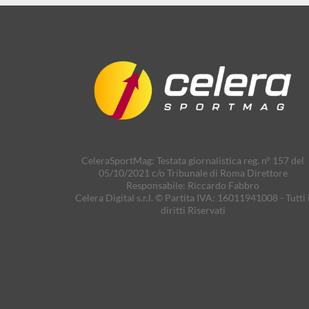
CeleraSportMag: Testata giornalistica reg. n° 157 del
05/10/2021 c/o Tribunale di Roma Direttore
Responsabile: Riccardo Fabbro
Celera Digital s.r.l. © Partita IVA: 16011941008 - Tutti 
diritti Riservati