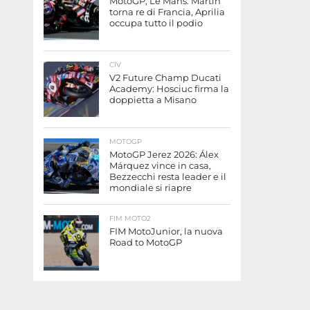
MotoGP, Le Mans: Martín
torna re di Francia, Aprilia
occupa tutto il podio
CIV
V2 Future Champ Ducati
Academy: Hosciuc firma la
doppietta a Misano
MOTOGP
MotoGP Jerez 2026: Álex
Márquez vince in casa,
Bezzecchi resta leader e il
mondiale si riapre
FIM MOTO2
FIM MotoJunior, la nuova
Road to MotoGP