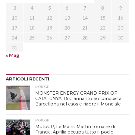
3
4
5
6
7
8
9
10
11
12
13
14
15
16
17
18
19
20
21
22
23
24
25
26
27
28
29
30
31
« Mag
ARTICOLI RECENTI
MOTOGP
MONSTER ENERGY GRAND PRIX OF
CATALUNYA: Di Giannantonio conquista
Barcellona nel caos e riapre il Mondiale
MOTOGP
MotoGP, Le Mans: Martín torna re di
Francia, Aprilia occupa tutto il podio