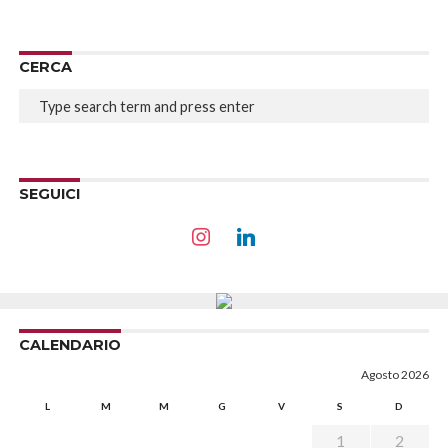
CERCA
SEGUICI
CALENDARIO
Agosto 2026
L
M
M
G
V
S
D
1
2