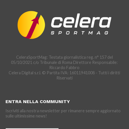
CeleraSportMag: Testata giornalistica reg. n° 157 del
05/10/2021 c/o Tribunale di Roma Direttore Responsabile:
Riccardo Fabbro
Celera Digital s.r.l. © Partita IVA: 16011941008 - Tutti i diritti
Riservati
ENTRA NELLA COMMUNITY
Iscriviti alla nostra newsletter per rimanere sempre aggiornato
sulle ultimissime news!