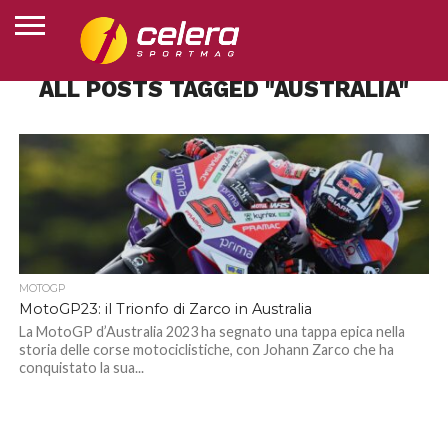
ALL POSTS TAGGED "AUSTRALIA"
HOME
MOTOGP
SUPERBIKE
MOTOJUNIOR
ESPORTS
ALTRI
CLASSIFICHE
CHI
SPORT
SIAMO
MOTOGP
MotoGP23: il Trionfo di Zarco in Australia
La MotoGP d’Australia 2023 ha segnato una tappa epica nella
storia delle corse motociclistiche, con Johann Zarco che ha
conquistato la sua...