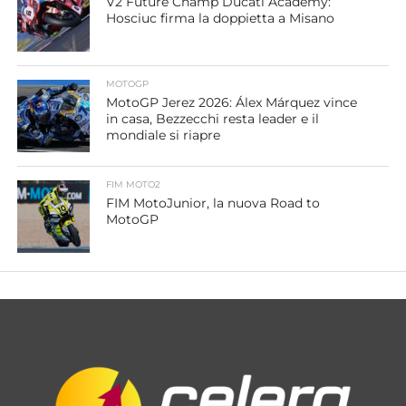
V2 Future Champ Ducati Academy:
Hosciuc firma la doppietta a Misano
MOTOGP
MotoGP Jerez 2026: Álex Márquez vince
in casa, Bezzecchi resta leader e il
mondiale si riapre
FIM MOTO2
FIM MotoJunior, la nuova Road to
MotoGP