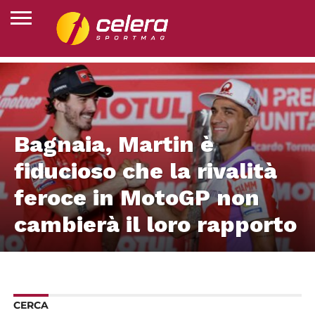
MOTO2
HOME
MOTOGP
SUPERBIKE
MOTOJUNIOR
ESPORTS
ALTRI
CLASSIFICHE
CHI
SPORT
SIAMO
Bagnaia, Martin è
fiducioso che la rivalità
feroce in MotoGP non
cambierà il loro rapporto
CERCA