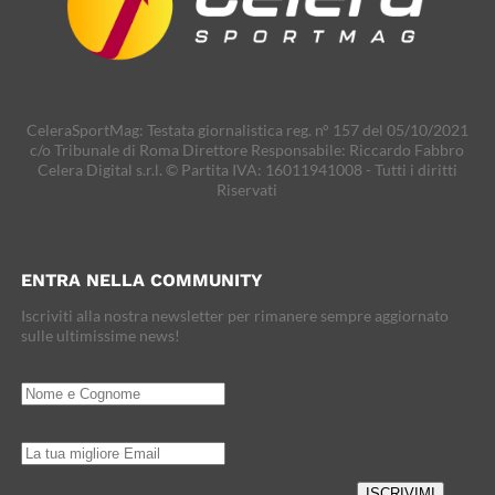
CeleraSportMag: Testata giornalistica reg. n° 157 del 05/10/2021
c/o Tribunale di Roma Direttore Responsabile: Riccardo Fabbro
Celera Digital s.r.l. © Partita IVA: 16011941008 - Tutti i diritti
Riservati
ENTRA NELLA COMMUNITY
Iscriviti alla nostra newsletter per rimanere sempre aggiornato
sulle ultimissime news!
ISCRIVIMI