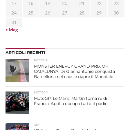
17
18
19
20
21
22
23
24
25
26
27
28
29
30
31
« Mag
ARTICOLI RECENTI
MOTOGP
MONSTER ENERGY GRAND PRIX OF
CATALUNYA: Di Giannantonio conquista
Barcellona nel caos e riapre il Mondiale
MOTOGP
MotoGP, Le Mans: Martín torna re di
Francia, Aprilia occupa tutto il podio
CIV